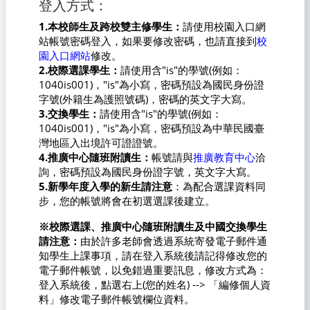
登入方式：
1.本校師生及跨校雙主修學生：
請使用校園入口網
站帳號密碼登入，如果要修改密碼，也請直接到
校
園入口網站
修改。
2.校際選課學生：
請使用含"is"的學號(例如：
1040is001)，"is"為小寫，密碼預設為國民身份證
字號(外籍生為護照號碼)，密碼的英文字大寫。
3.交換學生：
請使用含"is"的學號(例如：
1040is001)，"is"為小寫，密碼預設為中華民國臺
灣地區入出境許可證證號。
4.推廣中心隨班附讀生：
帳號請與
推廣教育中心
洽
詢，密碼預設為國民身份證字號，英文字大寫。
5.新學年度入學的新生請注意
：為配合選課資料同
步，您的帳號將會在初選選課後建立。
※校際選課、推廣中心隨班附讀生及中國交換學生
請注意：
由於許多老師會透過系統寄發電子郵件通
知學生上課事項，請在登入系統後請記得修改您的
電子郵件帳號，以免錯過重要訊息，修改方式為：
登入系統後，點選右上(您的姓名) --> 「編修個人資
料」修改電子郵件帳號欄位資料。