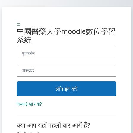
छोड़ कर मुख्य सामग्री पर जाएं
:::
中國醫藥大學moodle數位學習
系統
यूज़रनेम
पासवर्ड
लॉग इन करें
पासवर्ड खो गया?
क्या आप यहाँ पहली बार आयें हैं?