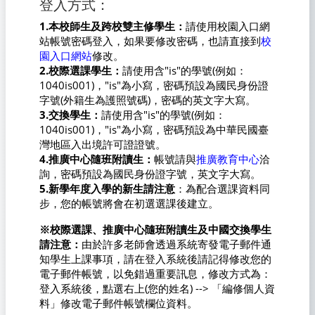
登入方式：
1.本校師生及跨校雙主修學生：
請使用校園入口網
站帳號密碼登入，如果要修改密碼，也請直接到
校
園入口網站
修改。
2.校際選課學生：
請使用含"is"的學號(例如：
1040is001)，"is"為小寫，密碼預設為國民身份證
字號(外籍生為護照號碼)，密碼的英文字大寫。
3.交換學生：
請使用含"is"的學號(例如：
1040is001)，"is"為小寫，密碼預設為中華民國臺
灣地區入出境許可證證號。
4.推廣中心隨班附讀生：
帳號請與
推廣教育中心
洽
詢，密碼預設為國民身份證字號，英文字大寫。
5.新學年度入學的新生請注意
：為配合選課資料同
步，您的帳號將會在初選選課後建立。
※校際選課、推廣中心隨班附讀生及中國交換學生
請注意：
由於許多老師會透過系統寄發電子郵件通
知學生上課事項，請在登入系統後請記得修改您的
電子郵件帳號，以免錯過重要訊息，修改方式為：
登入系統後，點選右上(您的姓名) --> 「編修個人資
料」修改電子郵件帳號欄位資料。